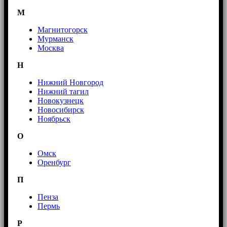
М
Магнитогорск
Мурманск
Москва
Н
Нижний Новгород
Нижний тагил
Новокузнецк
Новосибирск
Ноябрьск
О
Омск
Оренбург
П
Пенза
Пермь
Р