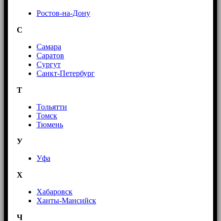
Ростов-на-Дону
С
Самара
Саратов
Сургут
Санкт-Петербург
Т
Тольятти
Томск
Тюмень
У
Уфа
Х
Хабаровск
Ханты-Мансийск
Ч