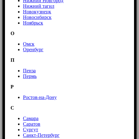
Нижний Новгород
Нижний тагил
Новокузнецк
Новосибирск
Ноябрьск
О
Омск
Оренбург
П
Пенза
Пермь
Р
Ростов-на-Дону
С
Самара
Саратов
Сургут
Санкт-Петербург