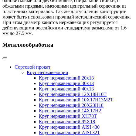
одновитковые или двухвитковые, спиральной свивки, с
обжатыми прядями, имеющими центральный сердечник из
пластичных материалов. Так же для усиления конструкции
может быть использован прочный металлический сердечник.
При этом диаметр канатов нержавеющих регулируется
действующими российскими стандартами размерами от 1.6
мм до 27.5 мм.
Металлообработка
Сортовой прокат
Круг нержавеющий
Круг нержавеющий 20х13
Круг нержавеющий 30х13
Круг нержавеющий 40х13
Круг нержавеющий 12Х18Н10Т
Круг нержавеющий 10Х17Н13М2T
Круг нержавеющий 20Х23Н18
Круг нержавеющий 14Х17Н2
Круг нержавеющий ХН78Т
Круг нержавеющий 95Х18
Круг нержавеющий AISI 430
Круг нержавеющий AISI 321