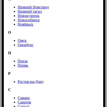
Нижний Новгород
Нижний тагил
Новокузнецк
Новосибирск
Ноябрьск
О
Омск
Оренбург
П
Пенза
Пермь
Р
Ростов-на-Дону
С
Самара
Саратов
Сургут