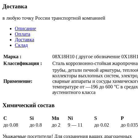
Доставка
в любую точку России транспортной компанией
Описание
Оплата
Доставка
Склад
Марка :
08Х18Н10 ( другое обозначение 0Х18Н1
Классификация :
Сталь коррозионно-стойкая жаропрочна
трубы, детали печной арматуры, теплоо
коллекторы выхлопных систем, электро
Применение:
сварные аппараты и сосуды химическо
температуре от —196 до 600 °С в средах
аустенитного класса
Химический состав
C
Si
Mn
Ni
S
P
до 0.08
до 0.8
до 2
9 — 11
до 0.02
до 0.035
Уважаемые посетители! Для сохранения ваших драгоценных