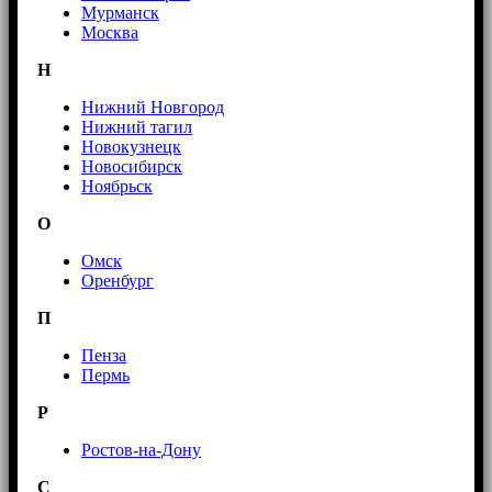
Мурманск
Москва
Н
Нижний Новгород
Нижний тагил
Новокузнецк
Новосибирск
Ноябрьск
О
Омск
Оренбург
П
Пенза
Пермь
Р
Ростов-на-Дону
С