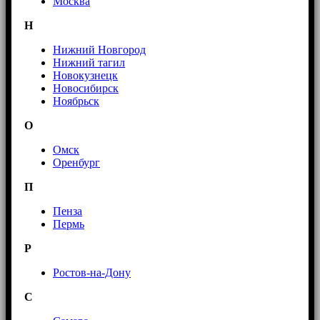
Москва
Н
Нижний Новгород
Нижний тагил
Новокузнецк
Новосибирск
Ноябрьск
О
Омск
Оренбург
П
Пенза
Пермь
Р
Ростов-на-Дону
С