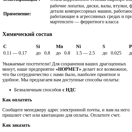
рабочие лопатки, диски, валы, втулки, 
детали компрессорных машин, работающи
Применение:
работающие в агрессивных средах и пр
мартенсито — ферритного класса
Химический состав
C
Si
Mn
Ni
S
P
0.11 — 0.17
до 0.8
до 0.8
1.5 — 2.5
до 0.025
д
Уважаемые посетители! Для сохранения ваших драгоценных
минут, наше предприятие
«НОРМЕТ»
делает все возможное,
что бы сотрудничество с нами было, наиболее приятное и
удобное. Мы предлагаем вам доступные способы оплаты:
Безналичным способов
с НДС
Как оплатить
Сообщите менеджеру адрес электронной почты, и вам на него
пришлют счет или квитанцию для оплаты. Оплатите счет.
Как заказать