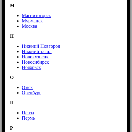
М
Магнитогорск
Мурманск
Москва
Н
Нижний Новгород
Нижний тагил
Новокузнецк
Новосибирск
Ноябрьск
О
Омск
Оренбург
П
Пенза
Пермь
Р