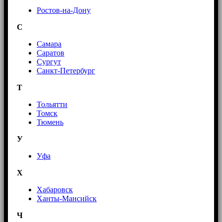
Ростов-на-Дону
С
Самара
Саратов
Сургут
Санкт-Петербург
Т
Тольятти
Томск
Тюмень
У
Уфа
Х
Хабаровск
Ханты-Мансийск
Ч