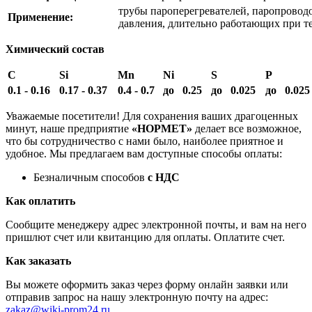
трубы пароперегревателей, паропроводо
Применение:
давления, длительно работающих при те
Химический состав
C
Si
Mn
Ni
S
P
0.1 - 0.16
0.17 - 0.37
0.4 - 0.7
до 0.25
до 0.025
до 0.025
Уважаемые посетители! Для сохранения ваших драгоценных
минут, наше предприятие
«НОРМЕТ»
делает все возможное,
что бы сотрудничество с нами было, наиболее приятное и
удобное. Мы предлагаем вам доступные способы оплаты:
Безналичным способов
с НДС
Как оплатить
Сообщите менеджеру адрес электронной почты, и вам на него
пришлют счет или квитанцию для оплаты. Оплатите счет.
Как заказать
Вы можете оформить заказ через форму онлайн заявки или
отправив запрос на нашу электронную почту на адрес:
zakaz@wiki-prom24.ru
.