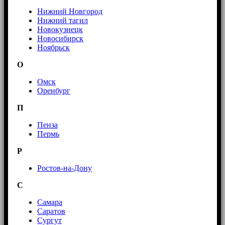
Нижний Новгород
Нижний тагил
Новокузнецк
Новосибирск
Ноябрьск
О
Омск
Оренбург
П
Пенза
Пермь
Р
Ростов-на-Дону
С
Самара
Саратов
Сургут